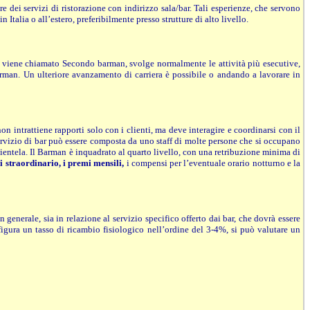
e dei servizi di ristorazione con indirizzo sala/bar. Tali esperienze, che servono
in Italia o all’estero, preferibilmente presso strutture di alto livello.
che viene chiamato Secondo barman, svolge normalmente le attività più esecutive,
rman. Un ulteriore avanzamento di carriera è possibile o andando a lavorare in
n intrattiene rapporti solo con i clienti, ma deve interagire e coordinarsi con il
servizio di bar può essere composta da uno staff di molte persone che si occupano
lientela. Il Barman è inquadrato al quarto livello, con una retribuzione minima di
i straordinario, i premi mensili,
i compensi per l’eventuale orario notturno e la
 generale, sia in relazione al servizio specifico offerto dai bar, che dovrà essere
figura un tasso di ricambio fisiologico nell’ordine del 3-4%, si può valutare un