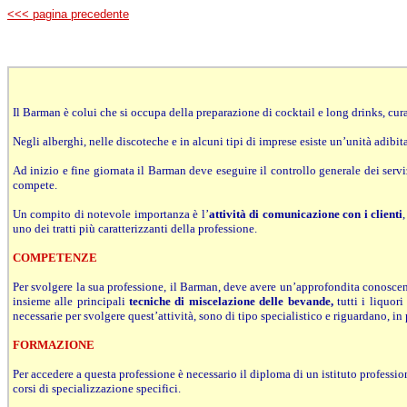
<<< pagina precedente
Il Barman è colui che si occupa della preparazione di cocktail e long drinks, cur
Negli alberghi, nelle discoteche e in alcuni tipi di imprese esiste un’unità adibita
Ad inizio e fine giornata il Barman deve eseguire il controllo generale dei servi
compete.
Un compito di notevole importanza è l’
attività di comunicazione con i clienti
uno dei tratti più caratterizzanti della professione.
COMPETENZE
Per svolgere la sua professione, il Barman, deve avere un’approfondita conosce
insieme alle principali
tecniche di miscelazione delle bevande,
tutti i liquor
necessarie per svolgere quest’attività, sono di tipo specialistico e riguardano, in 
FORMAZIONE
Per accedere a questa professione è necessario il diploma di un istituto professio
corsi di specializzazione specifici.