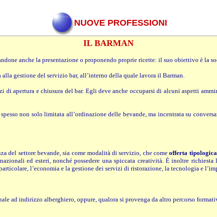
NUOVE PROFESSIONI
IL BARMAN
andone anche la presentazione o proponendo proprie ricette: il suo obiettivo è la so
 alla gestione del servizio bar, all’interno della quale lavora il Barman.
zi di apertura e chiusura del bar. Egli deve anche occuparsi di alcuni aspetti ammi
, spesso non solo limitata all’ordinazione delle bevande, ma incentrata su conversaz
nza del settore bevande, sia come modalità di servizio, che come
offerta tipologica
i nazionali ed esteri, nonché possedere una spiccata creatività. È inoltre richiest
particolare, l’economia e la gestione dei servizi di ristorazione, la tecnologia e l’imp
nale ad indirizzo alberghiero, oppure, qualora si provenga da altro percorso formati