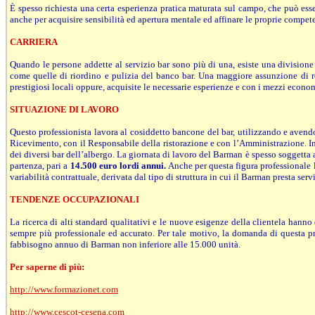
È spesso richiesta una certa esperienza pratica maturata sul campo, che può esser
anche per acquisire sensibilità ed apertura mentale ed affinare le proprie compet
CARRIERA
Quando le persone addette al servizio bar sono più di una, esiste una divisione
come quelle di riordino e pulizia del banco bar. Una maggiore assunzione di r
prestigiosi locali oppure, acquisite le necessarie esperienze e con i mezzi econom
SITUAZIONE DI LAVORO
Questo professionista lavora al cosiddetto bancone del bar, utilizzando e avendo 
Ricevimento, con il Responsabile della ristorazione e con l’Amministrazione. Ino
dei diversi bar dell’albergo. La giornata di lavoro del Barman è spesso soggetta 
partenza, pari a
14.500 euro lordi annui.
Anche per questa figura professionale l
variabilità contrattuale, derivata dal tipo di struttura in cui il Barman presta serv
TENDENZE OCCUPAZIONALI
La ricerca di alti standard qualitativi e le nuove esigenze della clientela hanno 
sempre più professionale ed accurato. Per tale motivo, la domanda di questa pro
fabbisogno annuo di Barman non inferiore alle 15.000 unità.
Per saperne di più:
http://www.formazionet.com
http://www.cescot-cesena.com