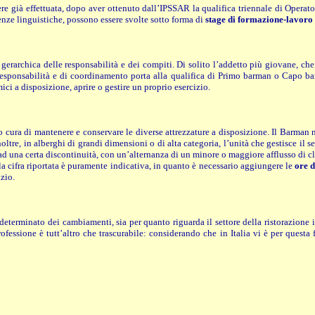
e già effettuata, dopo aver ottenuto dall’IPSSAR la qualifica triennale di Operator
enze linguistiche, possono essere svolte sotto forma di
stage di formazione-lavoro
 gerarchica delle responsabilità e dei compiti. Di solito l’addetto più giovane, 
esponsabilità e di coordinamento porta alla qualifica di Primo barman o Capo ba
ici a disposizione, aprire o gestire un proprio esercizio.
cura di mantenere e conservare le diverse attrezzature a disposizione. Il Barman no
ltre, in alberghi di grandi dimensioni o di alta categoria, l’unità che gestisce il 
ad una certa discontinuità, con un’alternanza di un minore o maggiore afflusso di c
a cifra riportata è puramente indicativa, in quanto è necessario aggiungere le
ore d
izio.
determinato dei cambiamenti, sia per quanto riguarda il settore della ristorazione in
fessione è tutt’altro che trascurabile: considerando che in Italia vi è per questa 