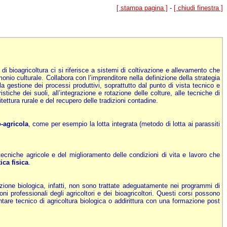
[ stampa pagina ]
-
[ chiudi finestra ]
di bioagricoltura ci si riferisce a sistemi di coltivazione e allevamento che
nio culturale. Collabora con l’imprenditore nella definizione della strategia
a gestione dei processi produttivi, soprattutto dal punto di vista tecnico e
istiche dei suoli, all’integrazione e rotazione delle colture, alle tecniche di
hitettura rurale e del recupero delle tradizioni contadine.
-agricola
, come per esempio la lotta integrata (metodo di lotta ai parassiti
tecniche agricole e del miglioramento delle condizioni di vita e lavoro che
tica fisica
.
uzione biologica, infatti, non sono trattate adeguatamente nei programmi di
 professionali degli agricoltori e dei bioagricoltori. Questi corsi possono
tare tecnico di agricoltura biologica o addirittura con una formazione post