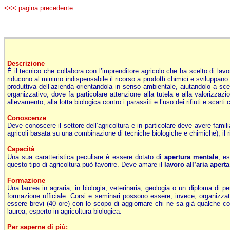
<<< pagina precedente
Descrizione
È il tecnico che collabora con l’imprenditore agricolo che ha scelto di lavo
riducono al minimo indispensabile il ricorso a prodotti chimici e sviluppano
produttiva dell’azienda orientandola in senso ambientale, aiutandolo a sceg
organizzativo, dove fa particolare attenzione alla tutela e alla valorizzazion
allevamento, alla lotta biologica contro i parassiti e l’uso dei rifiuti e scart
Conoscenze
Deve conoscere il settore dell’agricoltura e in particolare deve avere famili
agricoli basata su una combinazione di tecniche biologiche e chimiche), il ri
Capacità
Una sua caratteristica peculiare è essere dotato di
apertura mentale
, e
questo tipo di agricoltura può favorire. Deve amare il
lavoro all’aria aperta
Formazione
Una laurea in agraria, in biologia, veterinaria, geologia o un diploma di 
formazione ufficiale. Corsi e seminari possono essere, invece, organizzati
essere brevi (40 ore) con lo scopo di aggiornare chi ne sa già qualche cos
laurea, esperto in agricoltura biologica.
Per saperne di più: