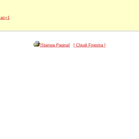
a&az=1
[Stampa Pagina]
[ Chiudi Finestra ]