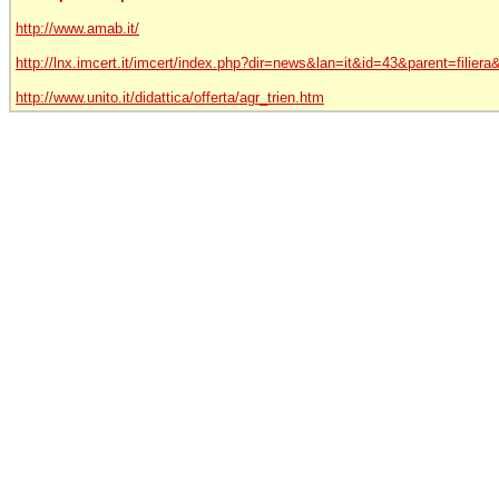
http://www.amab.it/
http://lnx.imcert.it/imcert/index.php?dir=news&lan=it&id=43&parent=filier
http://www.unito.it/didattica/offerta/agr_trien.htm