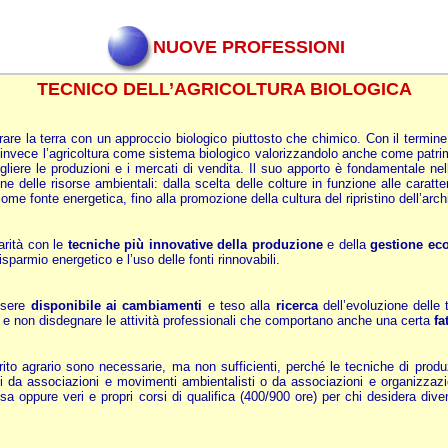
NUOVE PROFESSIONI
TECNICO DELL’AGRICOLTURA BIOLOGICA
rare la terra con un approccio biologico piuttosto che chimico. Con il termine 
 invece l’agricoltura come sistema biologico valorizzandolo anche come patrimo
liere le produzioni e i mercati di vendita. Il suo apporto è fondamentale nell
e delle risorse ambientali: dalla scelta delle colture in funzione alle caratter
i come fonte energetica, fino alla promozione della cultura del ripristino dell’arc
arità con le
tecniche più innovative della produzione
e della
gestione eco
sparmio energetico e l’uso delle fonti rinnovabili.
ssere
disponibile ai cambiamenti
e teso alla
ricerca
dell’evoluzione delle 
e non disdegnare le attività professionali che comportano anche una certa
fa
perito agrario sono necessarie, ma non sufficienti, perché le tecniche di prod
 da associazioni e movimenti ambientalisti o da associazioni e organizzazioni
a oppure veri e propri corsi di qualifica (400/900 ore) per chi desidera diven